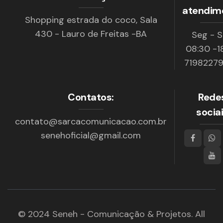
atendim
Shopping estrada do coco, Sala
430 - Lauro de Freitas -BA
Seg - 
08:30 -1
7198227
Contatos:
Rede
socia
contato@sarcacomunicacao.com.br
senehoficial@gmail.com
© 2024 Seneh - Comunicação & Projetos. All