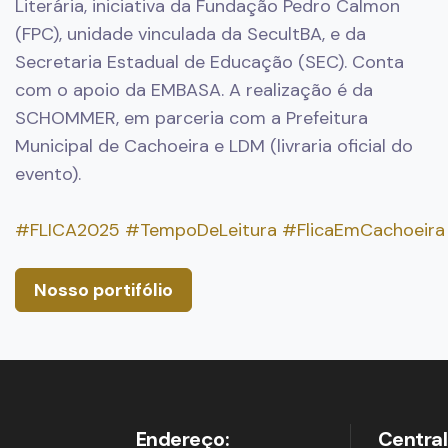
Literária, iniciativa da Fundação Pedro Calmon
(FPC), unidade vinculada da SecultBA, e da
Secretaria Estadual de Educação (SEC). Conta
com o apoio da EMBASA. A realização é da
SCHOMMER, em parceria com a Prefeitura
Municipal de Cachoeira e LDM (livraria oficial do
evento).
#FLICA2025
#TempoDeLeitura
#FlicaEmCachoeira
Nosso portifólio
Endereço:
Central